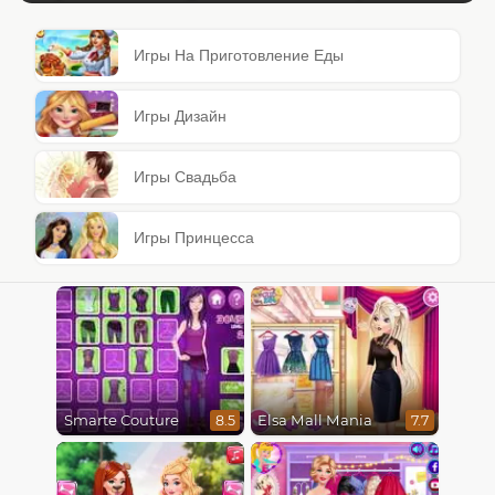
Игры На Приготовление Еды
Игры Дизайн
Игры Свадьба
Игры Принцесса
Smarte Couture
Elsa Mall Mania
8.5
7.7