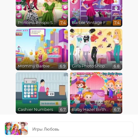
Princess #Inspo Social Media Adventure
Barbie Vintage Fair
7.4
7.4
Mommy Barbie Go Shopping
Girls Photo Shopping Dress-Up
6.9
6.8
Cashier Numbers
Baby Hazel Birthday Surprise
6.7
6.7
Игры Любовь