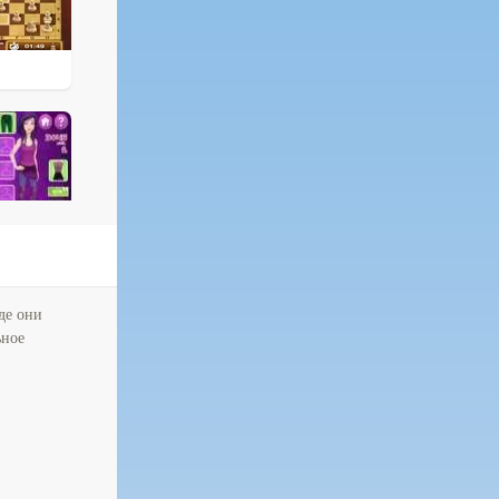
де они
ьное