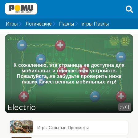
Игры
Логические
Пазлы
игры Пазлы
К сожалению, эта страница не доступна для
мобильных и планшетных устройств.
Пожалуйста, не забудьте проверить ниже
наших качественных мобильных игр!
Electrio
5.0
Игры Скрытые Предметы