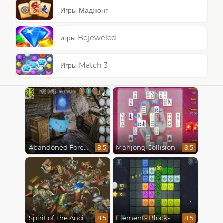
Игры Маджонг
игры Bejeweled
Игры Match 3
Abandoned Forest House
Mahjong Collision
8.5
8.5
Spirit of The Ancient Forest
Elements Blocks
8.5
8.5