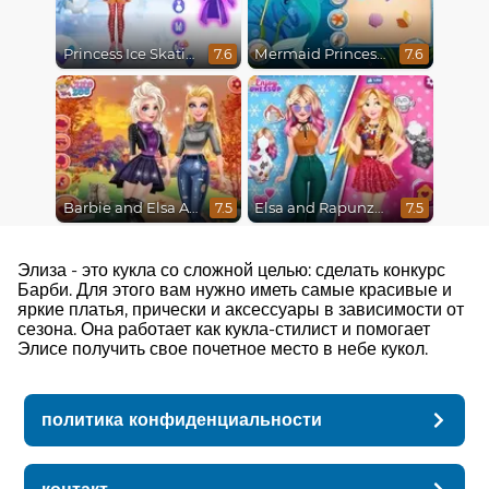
Princess Ice Skating Adventure
Mermaid Princesses
7.6
7.6
Barbie and Elsa Autumn Patterns
Elsa and Rapunzel Princess Rivalry
7.5
7.5
Элиза - это кукла со сложной целью: сделать конкурс
Барби. Для этого вам нужно иметь самые красивые и
яркие платья, прически и аксессуары в зависимости от
сезона. Она работает как кукла-стилист и помогает
Элисе получить свое почетное место в небе кукол.
политика конфиденциальности