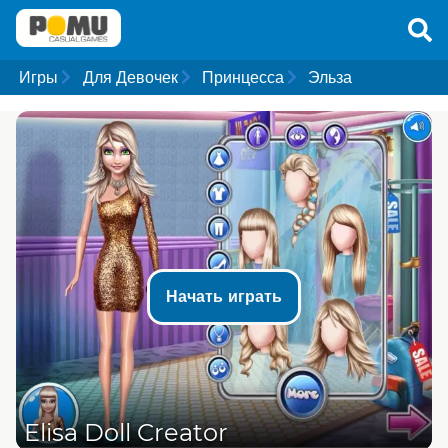
Игры
Для Девочек
Принцесса
Эльза
Начать играть
Elisa Doll Creator