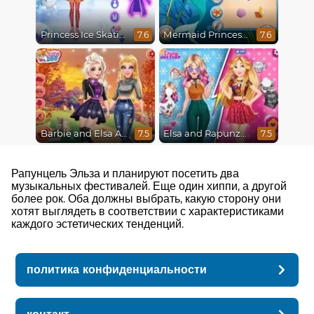
Princess Ice Skating Adventure
Mermaid Princesses
7.6
7.6
Barbie and Elsa Autumn Patterns
Elsa and Rapunzel Princess Rivalry
7.5
7.5
Рапунцель Эльза и планируют посетить два
музыкальных фестивалей. Еще один хиппи, а другой
более рок. Оба должны выбрать, какую сторону они
хотят выглядеть в соответствии с характеристиками
каждого эстетических тенденций.
политика конфиденциальности