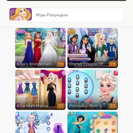
Игры Рапунцель
Elsa's Wonderland Wedding
Disney Couple Of The Year
7.9
7.9
Elsa Mall Mania
Princess Influencer Winter Wonderland
7.7
7.7