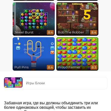
5
Jewel Burst
Bob The Robber 5 The Temple Adventure
8.4
8.4
Pull Pins
Proud Farmer
8.4
8.3
Игры Блоки
Забавная игра, где вы должны объединить три или
более одинаковых овощей, чтобы заставить их