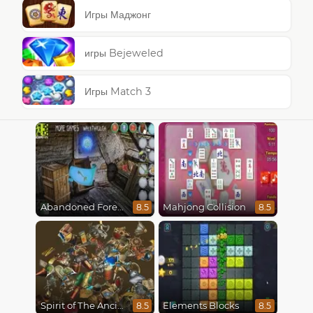
Игры Маджонг
игры Bejeweled
Игры Match 3
Abandoned Forest House
Mahjong Collision
8.5
8.5
Spirit of The Ancient Forest
Elements Blocks
8.5
8.5