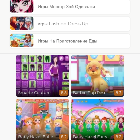
Игры Монстр Хай Одевалки
игры Fashion Dress Up
Игры На Приготовление Еды
Smarte Couture
Barbie Pup Rescue
8.5
8.3
Baby Hazel Ballerina Dance
Baby Hazel Fairyland Ballet
8.2
8.2