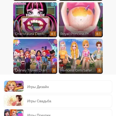
Draculaura Dentist
Royal Princess Pregnant
8.1
8.1
Disney Travel Diaries: City Break
Princess Girls Safari Trip
8
8
Игры Дизайн
Игры Свадьба
Игры Покупки