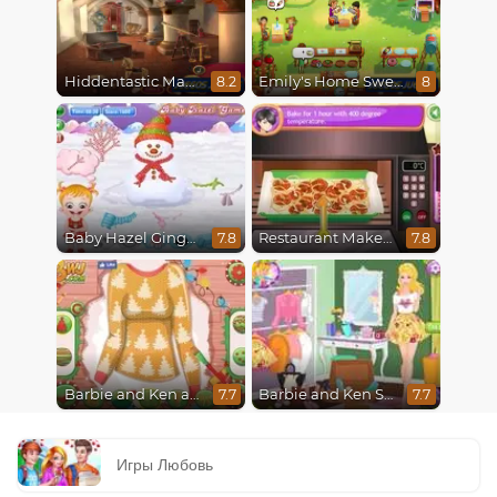
Hiddentastic Mansion
Emily's Home Sweet Home
8.2
8
Baby Hazel Gingerbread House
Restaurant Makeover
7.8
7.8
Barbie and Ken a Perfect Christmas
Barbie and Ken Spring City Break
7.7
7.7
Игры Любовь