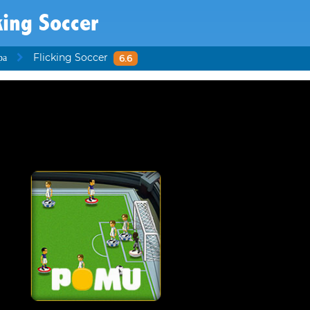
king Soccer
ра
Flicking Soccer
6.6