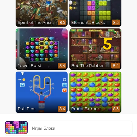
Spirit of The Ancient Forest
Elements Blocks
8.5
8.5
5
Jewel Burst
Bob The Robber 5 The Temple Adventure
8.4
8.4
Pull Pins
Proud Farmer
8.4
8.3
Игры Блоки