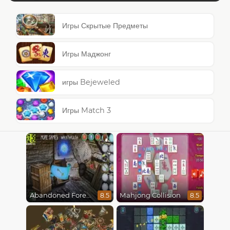
Игры Скрытые Предметы
Игры Маджонг
игры Bejeweled
Игры Match 3
Abandoned Forest House
Mahjong Collision
8.5
8.5