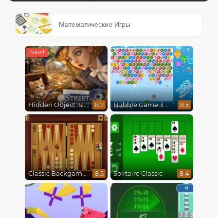
Математические Игры
Hidden Object: Street Of Secrets
Bubble Game 3 Christmas
8.7
8.5
Classic Backgammon
Solitaire Classic
8.5
8.4