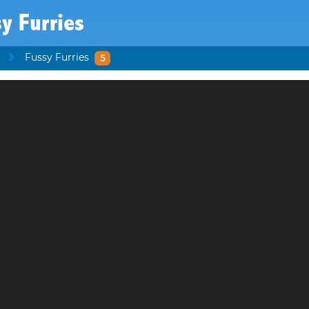
y Furries
Fussy Furries
5