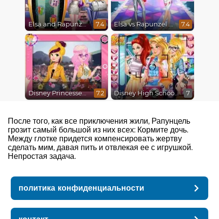
Elsa and Rapunzel Future Fashion
Elsa vs Rapunzel Fashion Game
7.4
7.4
Disney Princesses : Boho vs Edgy
Disney High School Love
7.2
7
После того, как все приключения жили, Рапунцель
грозит самый большой из них всех: Кормите дочь.
Между глотке придется компенсировать жертву
сделать мим, давая пить и отвлекая ее с игрушкой.
Непростая задача.
политика конфиденциальности