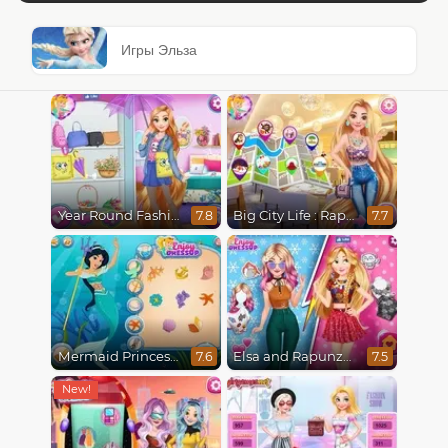
Игры Эльза
Year Round Fashionista Rapunzel
Big City Life : Rapunzel
7.8
7.7
Mermaid Princesses
Elsa and Rapunzel Princess Rivalry
7.6
7.5