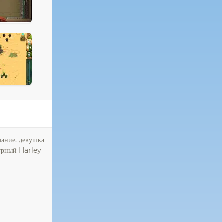
мание, девушка
мурный Harley