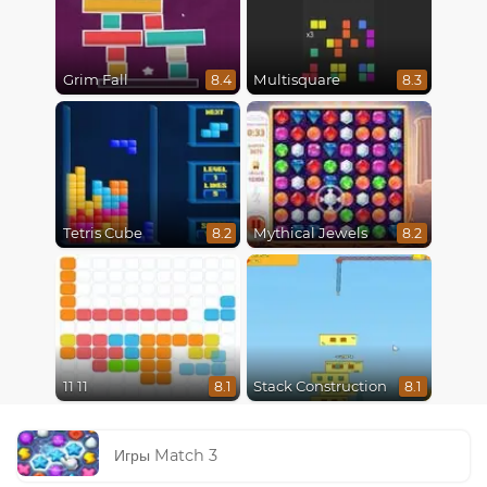
Grim Fall
Multisquare
8.4
8.3
Tetris Cube
Mythical Jewels
8.2
8.2
11 11
Stack Construction
8.1
8.1
Игры Match 3