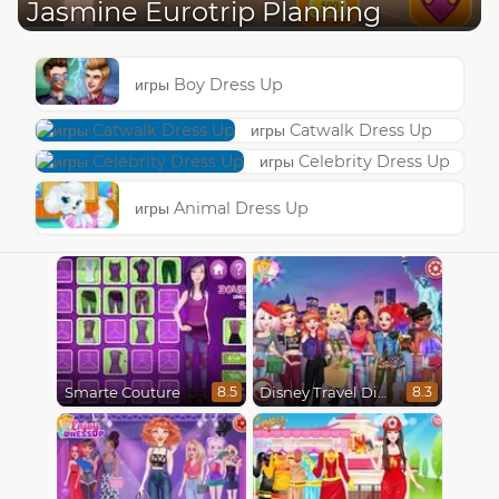
Jasmine Eurotrip Planning
игры Boy Dress Up
игры Catwalk Dress Up
игры Celebrity Dress Up
игры Animal Dress Up
Smarte Couture
Disney Travel Diaries: City Break
8.5
8.3