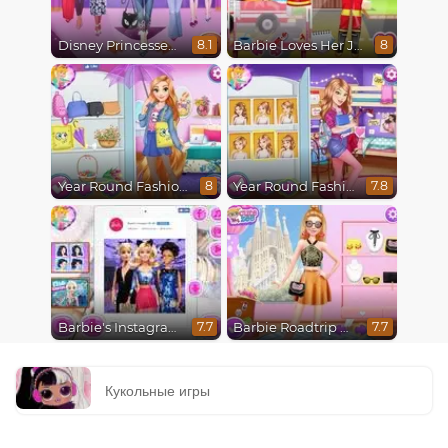
Disney Princesses Runway Show
Barbie Loves Her Job
8.1
8
Year Round Fashionista Rapunzel
Year Round Fashionista Belle
8
7.8
Barbie's Instagram Life
Barbie Roadtrip Adventure
7.7
7.7
Кукольные игры