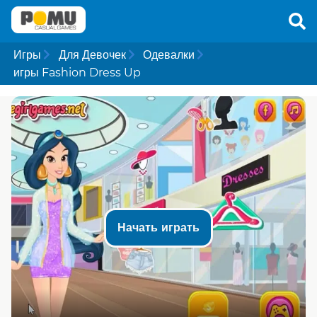
Игры
Для Девочек
Одевалки
игры Fashion Dress Up
Начать играть