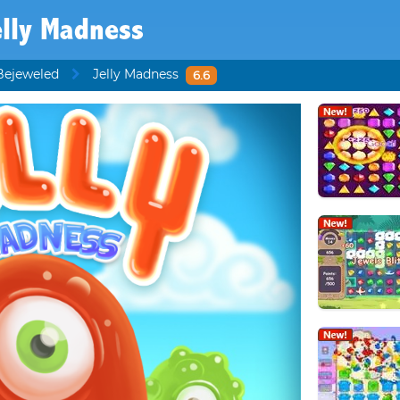
elly Madness
Bejeweled
Jelly Madness
6.6