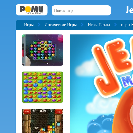
J
Игры
Логические Игры
Игры Пазлы
игры 