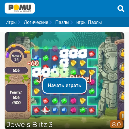
Игры
Логические
Пазлы
игры Пазлы
Начать играть
Jewels Blitz 3
8.0