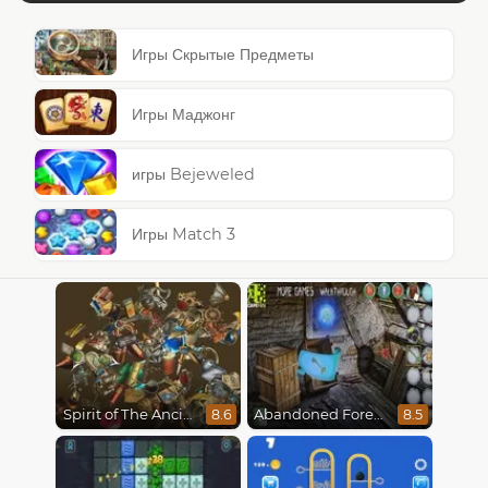
Игры Скрытые Предметы
Игры Маджонг
игры Bejeweled
Игры Match 3
Spirit of The Ancient Forest
Abandoned Forest House
8.6
8.5