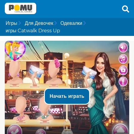
Игры
Для Девочек
Одевалки
игры Catwalk Dress Up
Начать играть