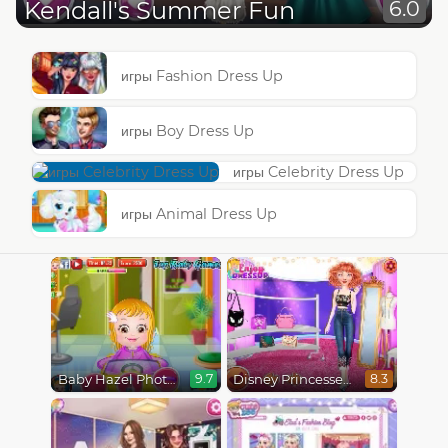
Kendall's Summer Fun
6.0
игры Fashion Dress Up
игры Boy Dress Up
игры Celebrity Dress Up
игры Animal Dress Up
Baby Hazel Photoshoot
Disney Princesses Runway Show
9.7
8.3