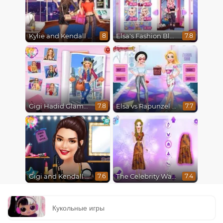
Kylie and Kendall Sisters Break Up
Elsa's Fashion Blog
8
7.8
Gigi Hadid Glamourous Lifestyle
Elsa vs Rapunzel Fashion Game
7.8
7.7
Gigi and Kendall Fashionistas
The Celebrity Way Of Life
7.6
7.4
Кукольные игры