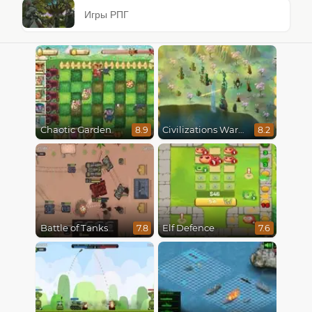
Игры РПГ
Chaotic Garden
Civilizations Wars Master Edition
8.9
8.2
Battle of Tanks
Elf Defence
7.8
7.6