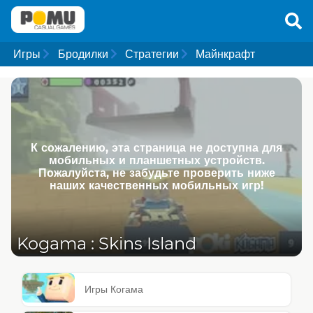
Игры
Бродилки
Стратегии
Майнкрафт
К сожалению, эта страница не доступна для
мобильных и планшетных устройств.
Пожалуйста, не забудьте проверить ниже
наших качественных мобильных игр!
Kogama : Skins Island
Игры Когама