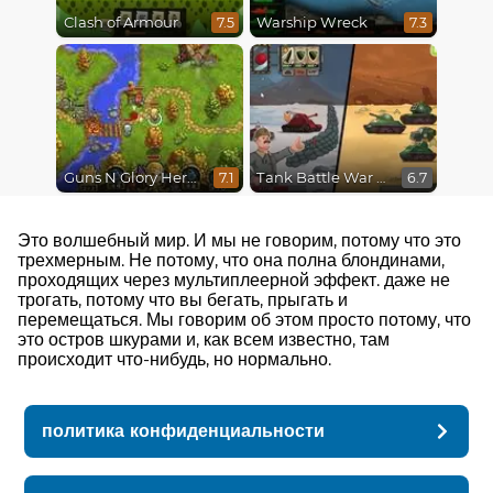
Clash of Armour
Warship Wreck
7.5
7.3
Guns N Glory Heroes
Tank Battle War Commander
7.1
6.7
Это волшебный мир. И мы не говорим, потому что это
трехмерным. Не потому, что она полна блондинами,
проходящих через мультиплеерной эффект. даже не
трогать, потому что вы бегать, прыгать и
перемещаться. Мы говорим об этом просто потому, что
это остров шкурами и, как всем известно, там
происходит что-нибудь, но нормально.
политика конфиденциальности