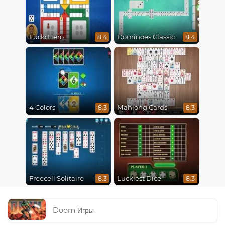
Ludo Hero
Dominoes Classic
8.4
8.4
4 Colors
Mahjong Cards
8.3
8.3
Freecell Solitaire
Luckiest Dice
8.3
8.3
Doom Игры