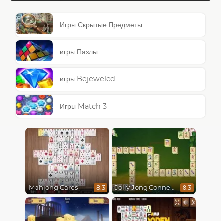
Игры Скрытые Предметы
игры Пазлы
игры Bejeweled
Игры Match 3
Mahjong Cards
Jolly Jong Connect
8.3
8.3