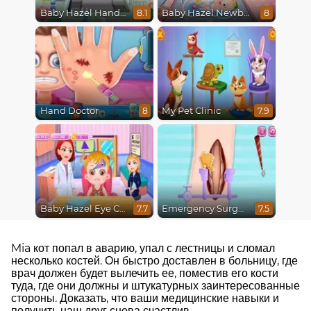
Baby Hazel Hand Fracture
Baby Hazel Newborn Vaccination
8.1
8
Hand Doctor
My Pet Clinic
8
7.9
Baby Hazel Eye Care
Emergency Surgery
7.7
7.5
Mia кот попал в аварию, упал с лестницы и сломал
несколько костей. Он быстро доставлен в больницу, где
врач должен будет вылечить ее, поместив его кости
туда, где они должны и штукатурных заинтересованные
стороны. Доказать, что ваши медицинские навыки и
получить наш друг снова счастлив.