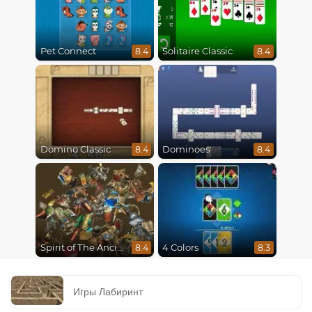
Pet Connect
Solitaire Classic
8.4
8.4
Domino Classic
Dominoes
8.4
8.4
Spirit of The Ancient Forest
4 Colors
8.4
8.3
Игры Лабиринт