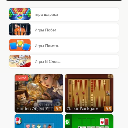
игра шарики
Игры Побег
Игры Память
Игры В Слова
Hidden Object: Street Of Secrets
Classic Backgammon
8.7
8.5