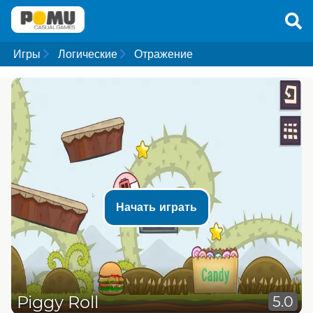
Игры
Логические
Отражение
Начать играть
Piggy Roll
5.0