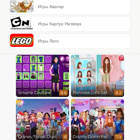
Игры Аватар
Игры Картун Нетворк
Игры Лего
Smarte Couture
Princess Girls Safari Trip
8.6
8.2
Disney Travel Diaries: City Break
Disney Dorm Party
8
7.9