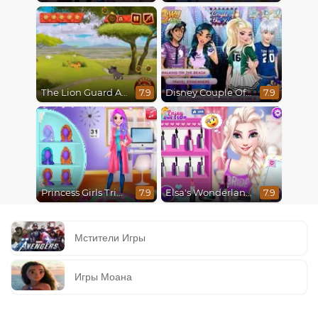
The Lion Guard Assemble
Disney Couple Of The Year
7.9
7.9
Princess Girls Trip To Aspen
Elsa's Wonderland Wedding
7.9
7.9
Мстители Игры
Игры Моана