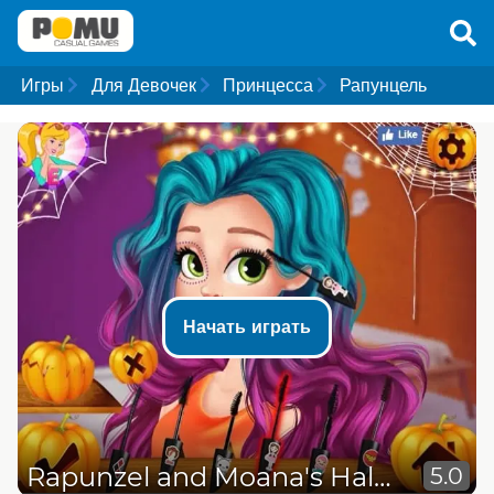
Игры
Для Девочек
Принцесса
Рапунцель
Начать играть
Rapunzel and Moana's Halloween Party
5.0