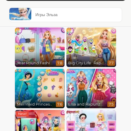
Игры Эльза
Year Round Fashionista Rapunzel
Big City Life : Rapunzel
7.8
7.7
Mermaid Princesses
Elsa and Rapunzel Princess Rivalry
7.6
7.5