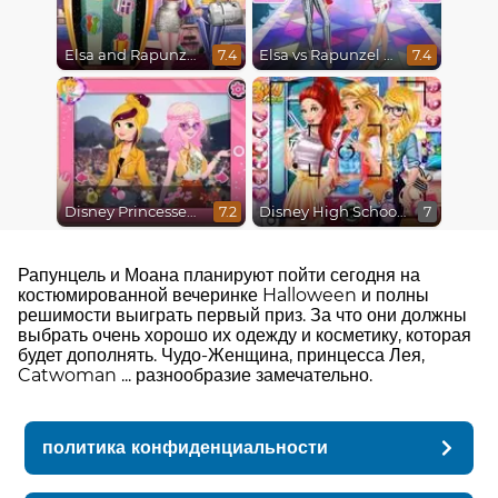
Elsa and Rapunzel Future Fashion
Elsa vs Rapunzel Fashion Game
7.4
7.4
Disney Princesses : Boho vs Edgy
Disney High School Love
7.2
7
Рапунцель и Моана планируют пойти сегодня на
костюмированной вечеринке Halloween и полны
решимости выиграть первый приз. За что они должны
выбрать очень хорошо их одежду и косметику, которая
будет дополнять. Чудо-Женщина, принцесса Лея,
Catwoman ... разнообразие замечательно.
политика конфиденциальности