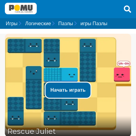
Игры
Логические
Пазлы
игры Пазлы
Начать играть
Rescue Juliet