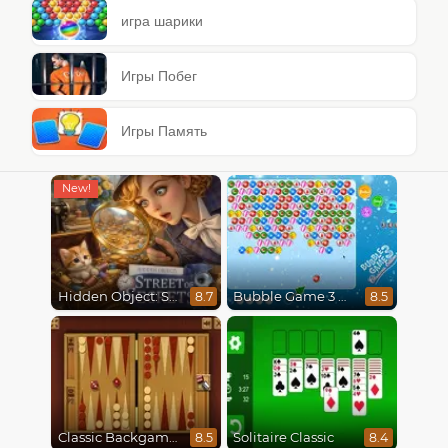
игра шарики
Игры Побег
Игры Память
Hidden Object: Street Of Secrets
Bubble Game 3 Christmas
8.7
8.5
Classic Backgammon
Solitaire Classic
8.5
8.4