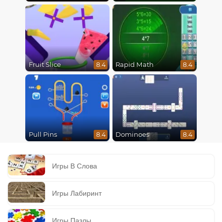
Fruit Slice
Rapid Math
8.4
8.4
Pull Pins
Dominoes
8.4
8.4
Игры В Слова
Игры Лабиринт
Игры Пазлы