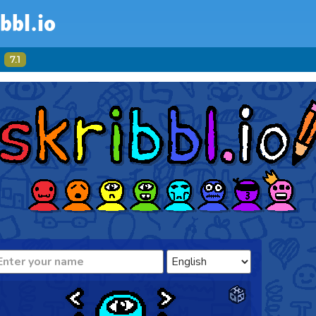
ibbl.io
7.1