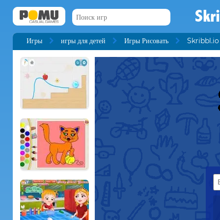
Skr
Игры
игры для детей
Игры Рисовать
Skribbl.io