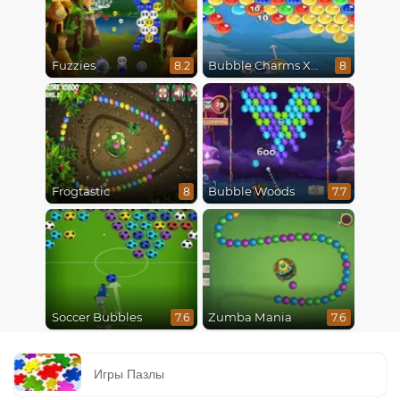
Fuzzies
Bubble Charms Xmas
8.2
8
Frogtastic
Bubble Woods
8
7.7
Soccer Bubbles
Zumba Mania
7.6
7.6
Игры Пазлы