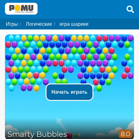
Игры
Логические
игра шарики
Начать играть
Smarty Bubbles
8.0