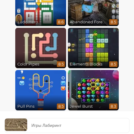
Ludo Hero
Abandoned Forest House
8.6
8.5
Color Pipes
Elements Blocks
8.5
8.5
Pull Pins
Jewel Burst
8.5
8.3
Игры Лабиринт