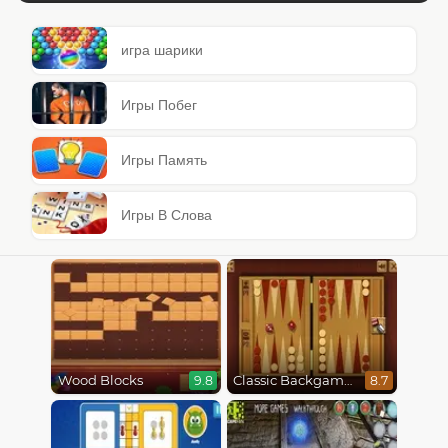
игра шарики
Игры Побег
Игры Память
Игры В Слова
Wood Blocks
Classic Backgammon
9.8
8.7