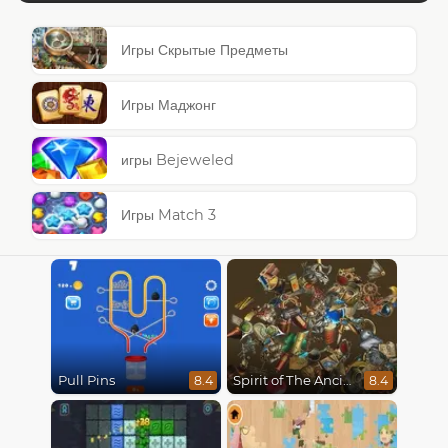
Игры Скрытые Предметы
Игры Маджонг
игры Bejeweled
Игры Match 3
Pull Pins
Spirit of The Ancient Forest
8.4
8.4