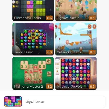
Elements Blocks
Jigsaw Puzzle
8.4
8.3
Jewel Burst
Cat Around The World
8.3
8.3
Mahjong Master 2
Mythical Jewels
8.2
8.2
Игры Блоки