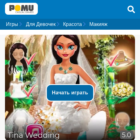
Игры
Для Девочек
Красота
Макияж
Начать играть
Tina Wedding
5.0