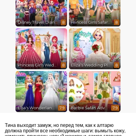
Disney Travel Diaries: City Break
Princess Girls Safari Trip
8
8
Princess Girls Wedding Trip
Eliza's Wedding Planner
8
8
Elsa's Wonderland Wedding
Barbie Safari Adventure
7.9
7.9
Тина выходит замуж, но перед тем, как к алтарю
должна пройти все необходимые шаги: вымыть кожу,