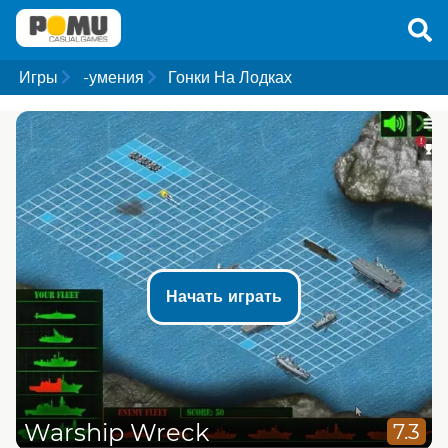
Игры
-умения
Гонки На Лодках
Начать играть
Warship Wreck
7.3