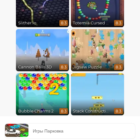
Slither.io
Totemia Cursed Marbles
8.3
8.3
Cannon Balls 3D
Jigsaw Puzzle
8.3
8.3
2
Bubble Charms 2
Stack Construction
8.3
8.3
Игры Парковка