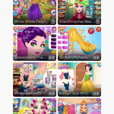
Snow White Fairytale Dress Up
Elsa Christmas Real Haircuts
7
7
Descendants Trendsetters
Barbie's Princess Shoes
6.9
6.8
Princesses Fashion Over Coffee
Design Your Princess Dream Dress
6.8
6.8