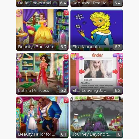
Belle Books and Fashion
Rapunzel Real Makeover
6.4
6.4
Beautys Bookshop
Elsa Mandala
6.3
6.3
Latina Princess Magical Tailor
Elsa Leaving Jack Frost
6.2
6.2
Beauty Tailor for Beast
Journey Beyond the Never Seas
6.1
6