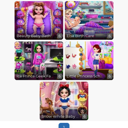
Beauty Baby Bath
Elsa Birth Care
6
6
Ice Prince Geek Fashion
Little Princess School Prep
6
6
Snow White Baby Bath
6
1