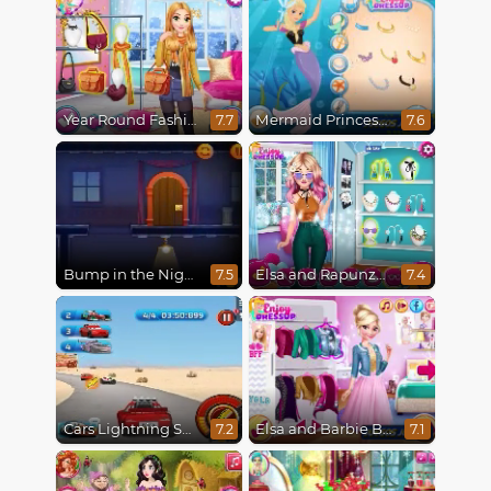
Year Round Fashionista Rapunzel
Mermaid Princesses
7.7
7.6
Bump in the Night
Elsa and Rapunzel Princess Rivalry
7.5
7.4
Cars Lightning Speed
Elsa and Barbie Blind Date
7.2
7.1