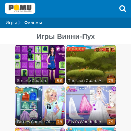
Игры
Фильмы
Игры Винни-Пух
Smarte Couture
The Lion Guard Assemble
8.6
7.9
Disney Couple Of The Year
Elsa's Wonderland Wedding
7.9
7.9