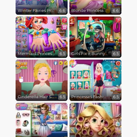
Winter Fairies Princesses
Blonde Princess Spa Day
6.6
6.6
Mermaid Princess Nails Spa
Girls Fix It Bunny Car
6.5
6.5
Cinderella Hair Salon Disaster
Princesses Fashion Favorites
6.5
6.5