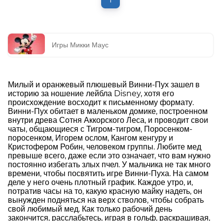
Игры Микки Маус
Милый и оранжевый плюшевый Винни-Пух зашел в
историю за ношение лейбла Disney, хотя его
происхождение восходит к письменному формату.
Винни-Пух обитает в маленьком домике, построенном
внутри древа Сотня Аккорского Леса, и проводит свои
чаты, общающиеся с Тигром-тигром, Поросенком-
поросенком, Игорем ослом, Кангом кенгуру и
Кристофером Робин, человеком группы. Любите мед
превыше всего, даже если это означает, что вам нужно
постоянно избегать злых пчел. У мальчика не так много
времени, чтобы посвятить игре Винни-Пуха. На самом
деле у него очень плотный график. Каждое утро, и,
потратив часы на то, какую красную майку надеть, он
вынужден подняться на верх стволов, чтобы собрать
свой любимый мед. Как только рабочий день
закончится, расслабьтесь, играя в гольф, раскрашивая,