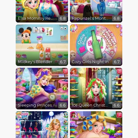
Elsa Mommy Real Makeover
Rapunzel's Monthly Favorites
6.8
6.8
Mickey's Blender Bonanza!
Cozy Girls Night In
6.7
6.7
Sleeping Princess Spa Day
Ice Queen Christmas Real Haircuts
6.6
6.6