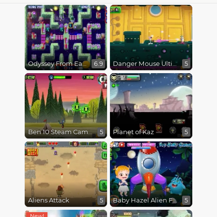
Odyssey From Earth To Space
Danger Mouse Ultimate
6.9
5
Ben 10 Steam Camp
Planet of Kaz
5
5
Aliens Attack
Baby Hazel Alien Friend
5
5