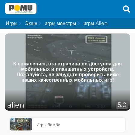
Игры
Экшн
игры монстры
игры Alien
К сожалению, эта страница не доступна для
мобильных и планшетных устройств.
Пожалуйста, не забудьте проверить ниже
наших качественных мобильных игр!
alien
5.0
Игры Зомби