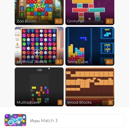
Zoo Boom
Grim Fall
8.2
8.1
Mythical Jewels
Tetris Cube
8.1
8.1
Multisquare
Wood Blocks
8
8
Игры Match 3