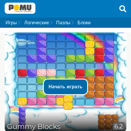
Игры
Логические
Пазлы
Блоки
Начать играть
Gummy Blocks
6.2