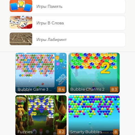
Игры Память
Игры В Слова
Игры Лабиринт
2
Bubble Game 3 Christmas
Bubble Charms 2
8.4
8.3
Fuzzies
Smarty Bubbles
8.2
8