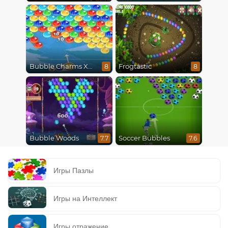
Bubble Charms Xmas
Frogtastic
8
8
Bubble Woods
Soccer Bubbles
7.7
7.6
Игры Пазлы
Игры на Интеллект
Игры отражение