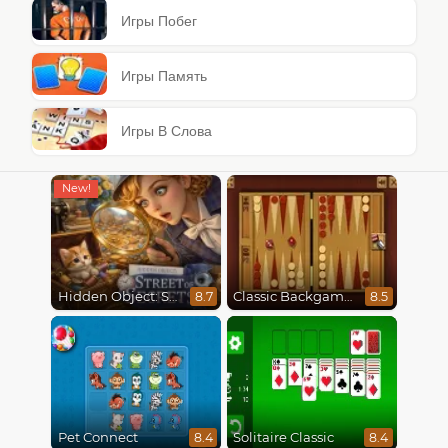
Игры Побег
Игры Память
Игры В Слова
Hidden Object: Street Of Secrets
Classic Backgammon
8.7
8.5
Pet Connect
Solitaire Classic
8.4
8.4