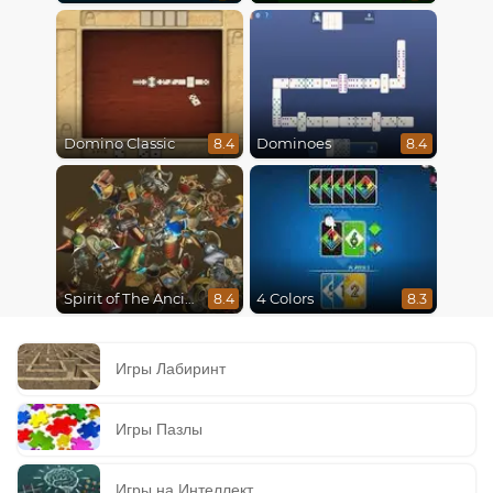
Domino Classic
Dominoes
8.4
8.4
Spirit of The Ancient Forest
4 Colors
8.4
8.3
Игры Лабиринт
Игры Пазлы
Игры на Интеллект