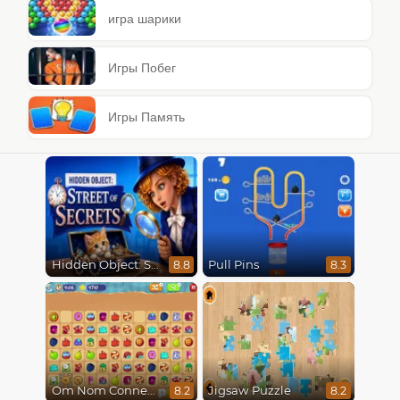
игра шарики
Игры Побег
Игры Память
Hidden Object: Street Of Secrets
Pull Pins
8.8
8.3
Om Nom Connect Classic
Jigsaw Puzzle
8.2
8.2