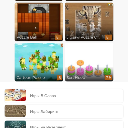
Puzzle Ball
Jigsaw Puzzle Classic
8.1
8.1
Cartoon Puzzle
Sort Hoop
8
7.9
Игры В Слова
Игры Лабиринт
Игры на Интеллект