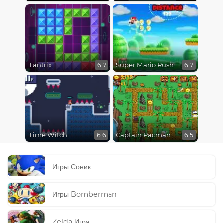
Tantrix
Super Mario Rush
6.7
6.7
Time Witch
Captain Pacman Adventure
6.6
6.5
Игры Соник
Игры Bomberman
Zelda Игра