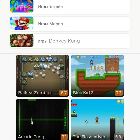
Игры тетрис
Игры Марио
игры Donkey Kong
Balls vs Zombies
Bloo Kid 2
8.7
7.3
Arcade Pong
The Flash Adventures
7.1
6.9