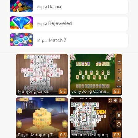
игры Пазлы
игры Bejeweled
Игры Match 3
Mahjong Cards
Jolly Jong Connect
8.3
8.3
Egypt Mahjong Triple Dimensions
Wooden Mahjong
8.3
8.3