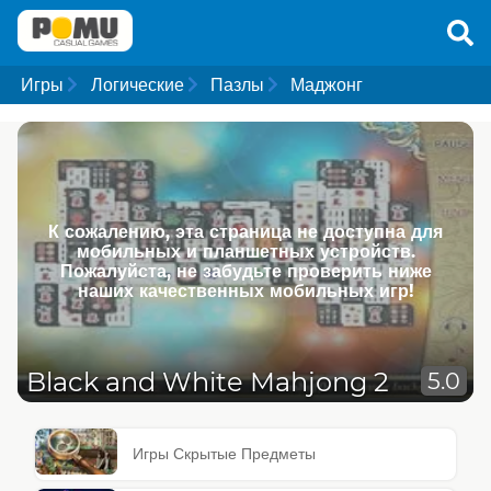
Игры
Логические
Пазлы
Маджонг
К сожалению, эта страница не доступна для
мобильных и планшетных устройств.
Пожалуйста, не забудьте проверить ниже
наших качественных мобильных игр!
Black and White Mahjong 2
5.0
Игры Скрытые Предметы