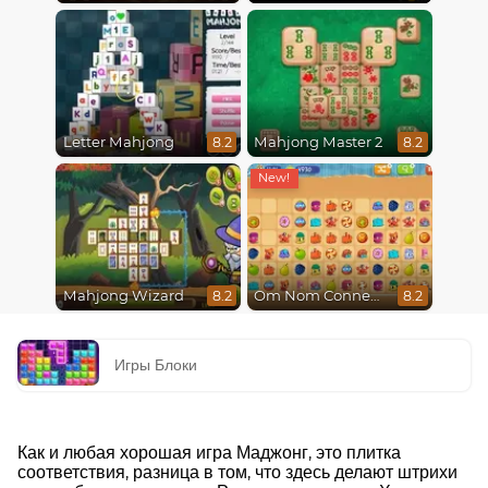
Letter Mahjong
Mahjong Master 2
8.2
8.2
Mahjong Wizard
Om Nom Connect Classic
8.2
8.2
Игры Блоки
Как и любая хорошая игра Маджонг, это плитка
соответствия, разница в том, что здесь делают штрихи