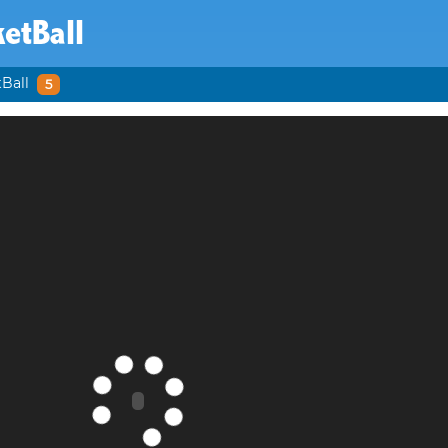
etBall
Ball
5