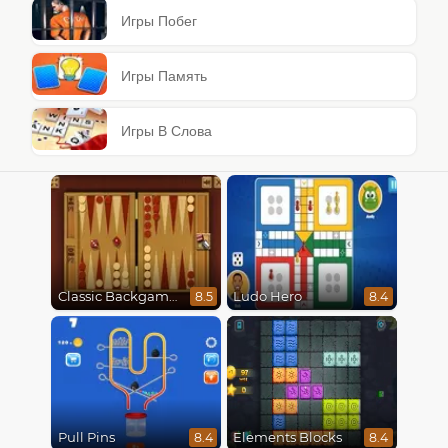
Игры Побег
Игры Память
Игры В Слова
Classic Backgammon
Ludo Hero
8.5
8.4
Pull Pins
Elements Blocks
8.4
8.4