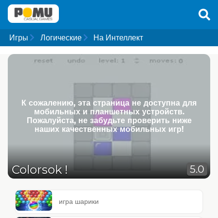
Игры
Логические
На Интеллект
К сожалению, эта страница не доступна для
мобильных и планшетных устройств.
Пожалуйста, не забудьте проверить ниже
наших качественных мобильных игр!
Colorsok !
5.0
игра шарики