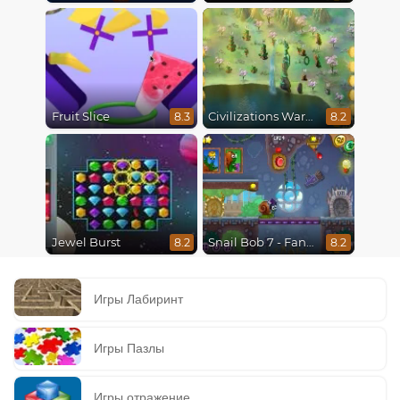
Fruit Slice
Civilizations Wars Master Edition
8.3
8.2
Jewel Burst
Snail Bob 7 - Fantasy Story
8.2
8.2
Игры Лабиринт
Игры Пазлы
Игры отражение