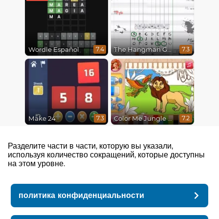
Wordle Español
The Hangman Game Scrawl
7.4
7.3
Make 24
Color Me Jungle Animals
7.3
7.2
Разделите части в части, которую вы указали,
используя количество сокращений, которые доступны
на этом уровне.
политика конфиденциальности