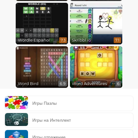
Wordle Español
Skribbl.io
7.3
7.1
Word Bird
Word Adventures
6.9
6
Игры Пазлы
Игры на Интеллект
Игры отражение