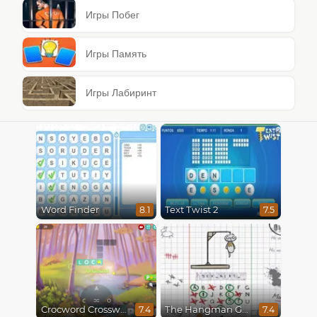
Игры Побег
Игры Память
Игры Лабиринт
Word Finder
Text Twist 2
8.1
7.5
Crocword Crossword
The Hangman Game Scrawl
7.4
7.4