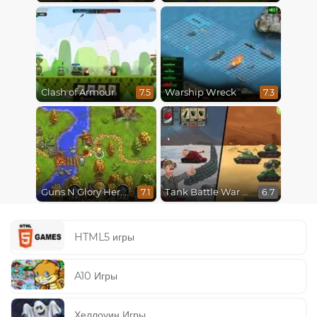
Clash of Armour
Warship Wreck
7.5
7.3
Guns N Glory Heroes
Tank Battle War Commander
7.1
6.7
HTML5 игры
A10 Игры
Хеллоуин Игры