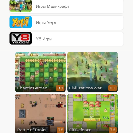
Игры Майнкрафт
Игры Yepi
Y8 Игры
Chaotic Garden
Civilizations Wars Master Edition
8.9
8.2
Battle of Tanks
Elf Defence
7.8
7.6