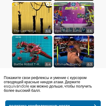
The Last Ninja
Epic Robot Battle
6.6
6.6
Battle Robot T-Rex Age
Ultimate Boxing
6.4
6.3
Покажите свои рефлексы и умение с курсором
отводящей красные ниндзя атаки. Держите
esquivándole как можно дольше, чтобы получить
более высокий балл.
политика конфиденциальности