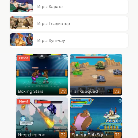
Игры Каратэ
Игры Гладиатор
Игры Кунг-фу
Boxing Stars
Tanks Squad
7.7
7.3
Ninja Legend
SpongeBob SquarePants : Monster Island Adventures
7.2
7.1