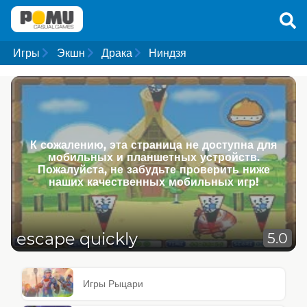
Игры
Экшн
Драка
Ниндзя
К сожалению, эта страница не доступна для
мобильных и планшетных устройств.
Пожалуйста, не забудьте проверить ниже
наших качественных мобильных игр!
escape quickly
5.0
Игры Рыцари