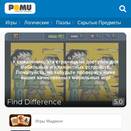
Игры
Логические
Пазлы
Скрытые Предметы
К сожалению, эта страница не доступна для
мобильных и планшетных устройств.
Пожалуйста, не забудьте проверить ниже
наших качественных мобильных игр!
Find Difference
5.0
Игры Маджонг