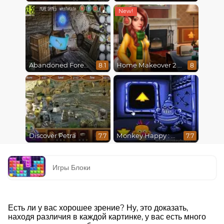
Abandoned Forest House
Home Makeover 2 Hidden Object
8.1
8
Discover Petra
Monkey Happy : Stage 0112
7.7
7.7
Игры Блоки
Есть ли у вас хорошее зрение? Ну, это доказать,
находя различия в каждой картинке, у вас есть много