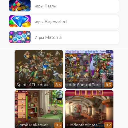
игры Пазлы
игры Bejeweled
Игры Match 3
Spirit of The Ancient Forest
Little Shop of Treasures
8.4
8.3
Home Makeover Hidden Object
Hiddentastic Mansion
8.3
8.2